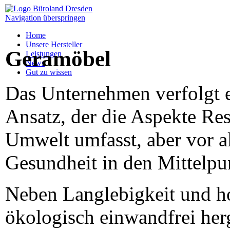
Navigation überspringen
Home
Unsere Hersteller
Geramöbel
Leistungen
News
Gut zu wissen
Das Unternehmen verfolgt e
Ansatz, der die Aspekte Re
Umwelt umfasst, aber vor 
Gesundheit in den Mittelpu
Neben Langlebigkeit und ho
ökologisch einwandfrei herg