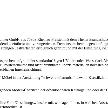
. Brunner GmbH aus 77863 Rheinau-Freistett mit dem Thema Brandschutz
idend beeinflusst und vorangetrieben. Dementsprechend liegen umfang
strengen Testverfahren erfolgreich geprüft und mit der Einstufung P-a
tsprechen aufgrund der standardmäßigen UV-härtenden Wasserlack-Ve
e, Polsterschäume und nicht brennbaren Spezialmaterialien höchsten b
rblichen Inneneinrichtung.
-Möbel in der Ausstattung "schwer entflammbar" bzw. in Klassifizie
olgenden Modell-Übersicht, der downloadbaren Kataloge und/oder der H
 Ihre Farb-/Gestaltungswünsche mit, wir sagen Ihnen, in welchen Auss
rforderlich ist.