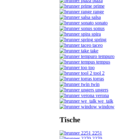
plaza
prime
range
salsa
sonato
sonus
spira
spring
taceo
take
tempuro
tempus
too
tool 2
torras
twin
ungers
verona
we_talk
window
Tische
2251
2270