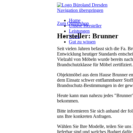
Navigation überspringen
Home
Zum Onlineshop
Unsere Hersteller
Leistungen
Hersteller: Brunner
News
Gut zu wissen
Seit vielen Jahren befasst sich die Fa
Entwicklung heutiger Standards entsche
Vielzahl von Möbeln wurde bereits nach 
Brandschutzklasse für Möbel zertifiziert.
Objektmöbel aus dem Hause Brunner en
dem Einsatz schwer entflammbarer Stoff
Brandsschutz-Bestimmungen in der gewe
Heute kann man nahezu jedes "Brunner"
bekommen.
Bitte informieren Sie sich anhand der f
uns Ihre konkreten Anfragen.
Wählen Sie Ihre Modelle, teilen Sie uns
lieferbar sind und welches Budget dafür e