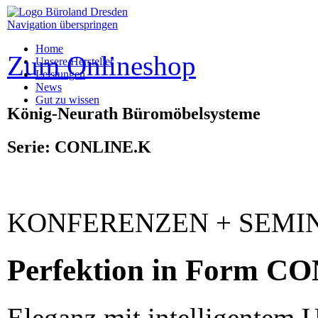
Navigation überspringen
Home
Zum Onlineshop
Unsere Hersteller
Leistungen
News
Gut zu wissen
König-Neurath Büromöbelsysteme
Serie:
CONLINE.K
KONFERENZEN + SEMI
Perfektion in Form C
Eleganz mit intelligentem